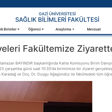
GAZİ ÜNİVERSİTESİ
SAĞLIK BİLİMLERİ FAKÜLTESİ
k Birimler
Öğrenci
Araştırma
Mevzuat
leri Fakültemize Ziyaret
r. Ramazan BAYINDIR başkanlığında Kalite Komisyonu Birim Danı
 çarşamba günü saat 10:30'da birimimize bir ziyaret gerçekleştir
 Karadağ ve Doç. Dr. Duygu Ağagündüz ile fakültedeki tüm öğreti