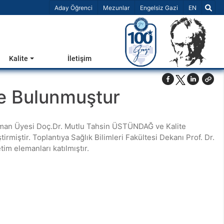
Dil Seçiniz 
Aday Öğrenci
Mezunlar
Engelsiz Gazi
EN
Kalite
İletişim
te Bulunmuştur
şman Üyesi Doç.Dr. Mutlu Tahsin ÜSTÜNDAĞ ve Kalite
miştir. Toplantıya Sağlık Bilimleri Fakültesi Dekanı Prof. Dr.
m elemanları katılmıştır.