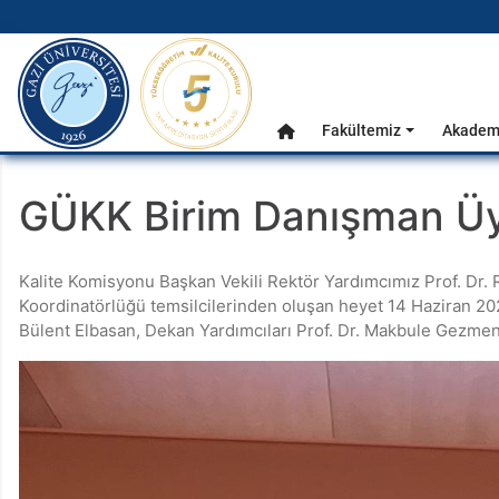
gazi.edu.tr
Ana Menü
Fakültemiz
Akademi
Anasayfa
GÜKK Birim Danışman Üye
Kalite Komisyonu Başkan Vekili Rektör Yardımcımız Prof. D
Koordinatörlüğü temsilcilerinden oluşan heyet 14 Haziran 2023
Bülent Elbasan, Dekan Yardımcıları Prof. Dr. Makbule Gezmen