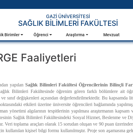
GAZİ ÜNİVERSİTESİ
SAĞLIK BİLİMLERİ FAKÜLTESİ
k Birimler
Öğrenci
Araştırma
Mevzuat
GE Faaliyetleri
ndan yapılan
Sağlık Bilimleri Fakültesi Öğrencilerinin Bilinçli F
Sağlık Bilimleri Fakültesinde öğrenim gören farklı bölümlere ait öğre
ve sınıf değişkenleri açısından değerlendirilmektedir. Bu kapsamda litera
sındaki etkileri üzerine üniversite öğrencileri bağlamında yapılmış ça
 zaman yönetimi algılarının tespitlerinin yapılması araştırmanın kapsam
itesinin Sağlık Bilimleri Fakültesindeki Sosyal Hizmet, Beslenme ve Di
r. Veri toplama araçları olarak 15 sorudan oluşan ve 90 puan üzerinden
in kullanılan kişisel bilgi formu kullanılmıştır. Proje son aşamasına gel