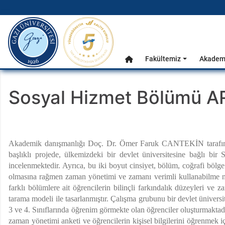
gazi.edu.tr
Ana Menü
Fakültemiz
Akademi
Anasayfa
Sosyal Hizmet Bölümü AR
Akademik danışmanlığı Doç. Dr. Ömer Faruk CANTEKİN tarafı
başlıklı projede, ülkemizdeki bir devlet üniversitesine bağlı bir 
incelenmektedir. Ayrıca, bu iki boyut cinsiyet, bölüm, coğrafi bölge 
olmasına rağmen zaman yönetimi ve zamanı verimli kullanabilme nokta
farklı bölümlere ait öğrencilerin bilinçli farkındalık düzeyleri ve
tarama modeli ile tasarlanmıştır. Çalışma grubunu bir devlet ünivers
3 ve 4. Sınıflarında öğrenim görmekte olan öğrenciler oluşturmaktadı
zaman yönetimi anketi ve öğrencilerin kişisel bilgilerini öğrenmek iç