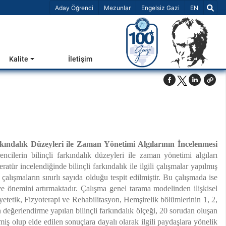
Dil Seçiniz 
Aday Öğrenci
Mezunlar
Engelsiz Gazi
EN
Kalite
İletişim
arkındalık Düzeyleri ile Zaman Yönetimi Algılarının İncelenmesi
ncilerin bilinçli farkındalık düzeyleri ile zaman yönetimi algıları
tür incelendiğinde bilinçli farkındalık ile ilgili çalışmalar yapılmış
lışmaların sınırlı sayıda olduğu tespit edilmiştir. Bu çalışmada ise
 ve önemini artırmaktadır. Çalışma genel tarama modelinden ilişkisel
yetetik, Fizyoterapi ve Rehabilitasyon, Hemşirelik bölümlerinin 1, 2,
 değerlendirme yapılan bilinçli farkındalık ölçeği, 20 sorudan oluşan
miş olup elde edilen sonuçlara dayalı olarak ilgili paydaşlara yönelik