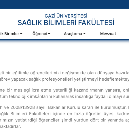
GAZİ ÜNİVERSİTESİ
SAĞLIK BİLİMLERİ FAKÜLTESİ
k Birimler
Öğrenci
Araştırma
Mevzuat
iteli bir eğitimle öğrencilerimizi değişmekte olan dünyaya hazırl
k görev yapacak sağlık profesyonelleri yetiştirmeyi hedeflemektey
e bir mesleği icra etme yeterliliği kazandırmanın yansıra, o
 tüm teknolojik imkânlarını kullanarak insanlığa faydalı olmayı s
ih ve 2008/13928 sayılı Bakanlar Kurulu kararı ile kurulmuştur.
ağlık Bilimleri Fakülteleri içinde en fazla öğretim üyesi kadro
ızın yetiştirdiği öğrenciler şimdi yurdun dört bir yanında açı
aktadırlar.