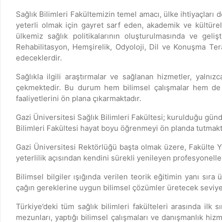
Sağlık Bilimleri Fakültemizin temel amacı, ülke ihtiyaçları d
yeterli olmak için gayret sarf eden, akademik ve kültürel d
ülkemiz sağlık politikalarının oluşturulmasında ve geli
Rehabilitasyon, Hemşirelik, Odyoloji, Dil ve Konuşma Tera
edeceklerdir.
Sağlıkla ilgili araştırmalar ve sağlanan hizmetler, yalnız
çekmektedir. Bu durum hem bilimsel çalışmalar hem de sun
faaliyetlerini ön plana çıkarmaktadır.
Gazi Üniversitesi Sağlık Bilimleri Fakültesi; kurulduğu gün
Bilimleri Fakültesi hayat boyu öğrenmeyi ön planda tutmakta
Gazi Üniversitesi Rektörlüğü başta olmak üzere, Fakülte Yö
yeterlilik açısından kendini sürekli yenileyen profesyonell
Bilimsel bilgiler ışığında verilen teorik eğitimin yanı sı
çağın gereklerine uygun bilimsel çözümler üretecek seviye
Türkiye’deki tüm sağlık bilimleri fakülteleri arasında ilk
mezunları, yaptığı bilimsel çalışmaları ve danışmanlık hiz