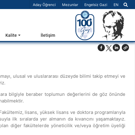
Dil Seçiniz 
Aday Öğrenci
Mezunlar
Engelsiz Gazi
EN
Kalite
İletişim
amayı, ulusal ve uluslararası düzeyde bilimi takip etmeyi ve
iz.
nlara bilgiyle beraber toplumun değerlerini de göz önünde
unabilmektir.
 Fakültemiz, lisans, yüksek lisans ve doktora programlarıyla
suyla ilk sıralarda yer almanın da kıvancını yaşamaktayız.
lan diğer fakültelerde yöneticilik ve/veya öğretim üyeliği