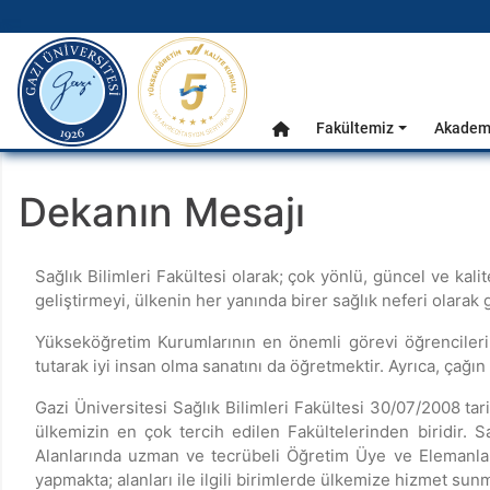
gazi.edu.tr
Ana Menü
Fakültemiz
Akademi
Anasayfa
Dekanın Mesajı
Sağlık Bilimleri Fakültesi olarak; çok yönlü, güncel ve kal
geliştirmeyi, ülkenin her yanında birer sağlık neferi olara
Yükseköğretim Kurumlarının en önemli görevi öğrencilerin
tutarak iyi insan olma sanatını da öğretmektir. Ayrıca, çağın
Gazi Üniversitesi Sağlık Bilimleri Fakültesi 30/07/2008 tar
ülkemizin en çok tercih edilen Fakültelerinden biridir. S
Alanlarında uzman ve tecrübeli Öğretim Üye ve Elemanlarım
yapmakta; alanları ile ilgili birimlerde ülkemize hizmet sunm