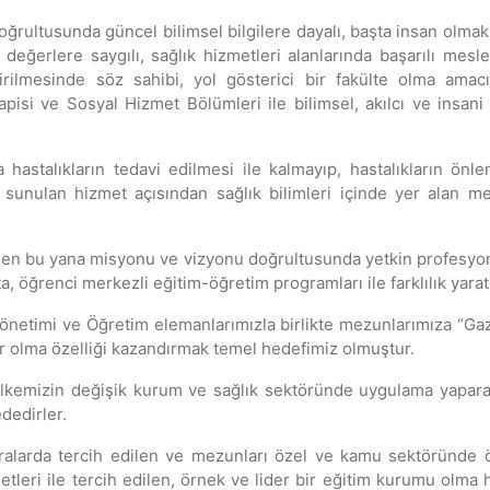
oğrultusunda güncel bilimsel bilgilere dayalı, başta insan olmak 
eğerlere saygılı, sağlık hizmetleri alanlarında başarılı meslek 
ştirilmesinde söz sahibi, yol gösterici bir fakülte olma am
pisi ve Sosyal Hizmet Bölümleri ile bilimsel, akılcı ve insani 
ca hastalıkların tedavi edilmesi ile kalmayıp, hastalıkların ön
ulan hizmet açısından sağlık bilimleri içinde yer alan meslek 
den bu yana misyonu ve vizyonu doğrultusunda yetkin profesyonell
, öğrenci merkezli eğitim-öğretim programları ile farklılık yara
netimi ve Öğretim elemanlarımızla birlikte mezunlarımıza “Gazil
er olma özelliği kazandırmak temel hedefimiz olmuştur.
ra ülkemizin değişik kurum ve sağlık sektöründe uygulama yaparak
dedirler.
 sıralarda tercih edilen ve mezunları özel ve kamu sektöründe ö
metleri ile tercih edilen, örnek ve lider bir eğitim kurumu olma