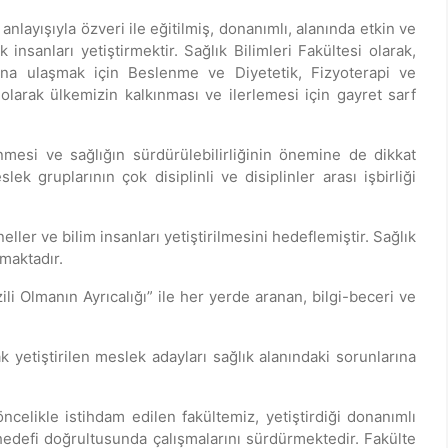
anlayışıyla özveri ile eğitilmiş, donanımlı, alanında etkin ve
insanları yetiştirmektir. Sağlık Bilimleri Fakültesi olarak,
acına ulaşmak için Beslenme ve Diyetetik, Fizyoterapi ve
olarak ülkemizin kalkınması ve ilerlemesi için gayret sarf
lenmesi ve sağlığın sürdürülebilirliğinin önemine de dikkat
gruplarının çok disiplinli ve disiplinler arası işbirliği
er ve bilim insanları yetiştirilmesini hedeflemiştir. Sağlık
tmaktadır.
i Olmanın Ayrıcalığı” ile her yerde aranan, bilgi-beceri ve
 yetiştirilen meslek adayları sağlık alanındaki sorunlarına
ncelikle istihdam edilen fakültemiz, yetiştirdiği donanımlı
 hedefi doğrultusunda çalışmalarını sürdürmektedir. Fakülte