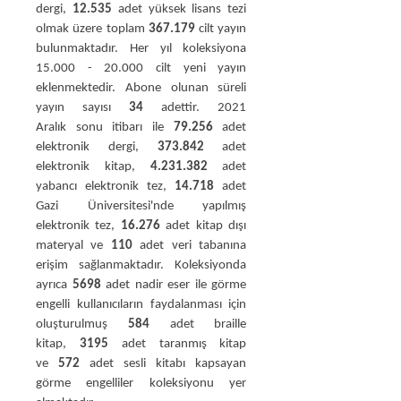
dergi,
12.535
adet yüksek lisans tezi
olmak üzere toplam
367.179
cilt yayın
bulunmaktadır. Her yıl koleksiyona
15.000 - 20.000 cilt yeni yayın
eklenmektedir. Abone olunan süreli
yayın sayısı
34
adettir. 2021
Aralık sonu itibarı ile
79.256
adet
elektronik dergi,
373.842
adet
elektronik kitap,
4.231.382
adet
yabancı elektronik tez,
14.718
adet
Gazi Üniversitesi'nde yapılmış
elektronik tez,
16.276
adet kitap dışı
materyal ve
110
adet veri tabanına
erişim sağlanmaktadır. Koleksiyonda
ayrıca
5698
adet nadir eser ile görme
engelli kullanıcıların faydalanması için
oluşturulmuş
584
adet braille
kitap,
3195
adet taranmış kitap
ve
572
adet sesli kitabı kapsayan
görme engelliler koleksiyonu yer