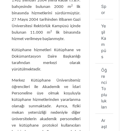
1982 yılından 2004 yılına kadar İ.İ.B.F.
Sp
2
bahçesinde bulunan 2000 m
lik
or
binasında hizmetlerini sürdürmüştür.
27 Mayıs 2004 tarihinden itibaren Gazi
Ye
Üniversitesi Rektörlük Kampüsü içinde
şil
2
bulunan 11.000 m
lik binasında
Ka
hizmet verilmeye başlanmıştır.
m
Kütüphane hizmetleri Kütüphane ve
pü
s
Dokümantasyon Daire Başkanlığı
tarafından merkezi olarak
yürütülmektedir.
Öğ
re
Merkez Kütüphane Üniversitemiz
nci
öğrencileri ile Akademik ve İdari
To
Personeline üye olmak koşuluyla
plu
kütüphane hizmetlerinden yararlanma
luk
olanağı sunmaktadır. Ayrıca, fiziki
ları
mekan yetersizliği nedeniyle diğer
üniversitelerin akademik personelleri
Ar
ve kütüphane protokol kullanıcıları
aşt