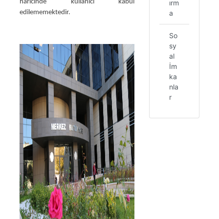
haricinde kullanıcı kabul
ırm
edilememektedir.
a
So
sy
al
İm
ka
nla
r