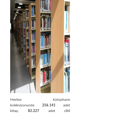
Merkez Kütüphane
koleksiyonunda
256.141
adet
kitap,
82.227
adet ciltli